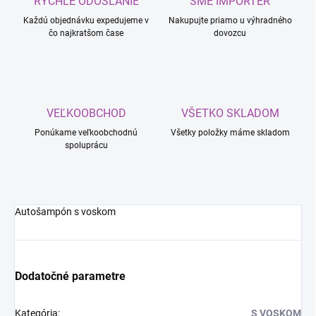
RÝCHLE ODOSLANIE
SME IMPORTÉR
Každú objednávku expedujeme v
Nakupujte priamo u výhradného
čo najkratšom čase
dovozcu
VEĽKOOBCHOD
VŠETKO SKLADOM
Ponúkame veľkoobchodnú
Všetky položky máme skladom
spoluprácu
Autošampón s voskom
Dodatočné parametre
Kategória
:
S VOSKOM