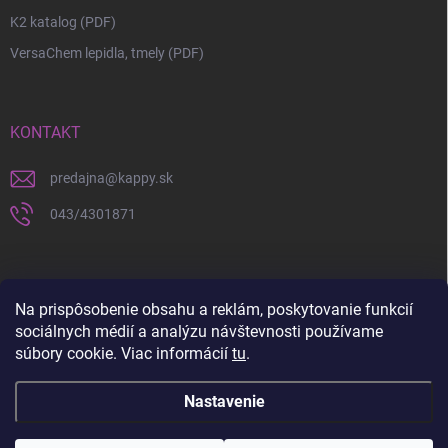
K2 katalog (PDF)
VersaChem lepidla, tmely (PDF)
KONTAKT
predajna
@
kappy.sk
043/4301871
Na prispôsobenie obsahu a reklám, poskytovanie funkcií
sociálnych médií a analýzu návštevnosti používame
súbory cookie. Viac informácií
tu
.
Nastavenie
Copyright 2026
KAPPY.sk
. Všetky práva vyhradené.
Upraviť nastavenie