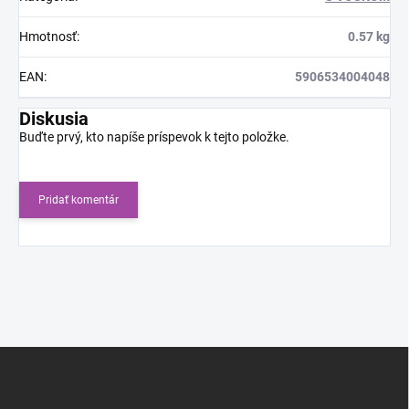
Hmotnosť
:
0.57 kg
EAN
:
5906534004048
Diskusia
Buďte prvý, kto napíše príspevok k tejto položke.
Pridať komentár
Z
á
p