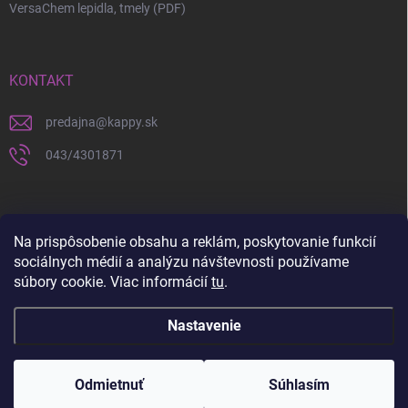
VersaChem lepidla, tmely (PDF)
KONTAKT
predajna
@
kappy.sk
043/4301871
Na prispôsobenie obsahu a reklám, poskytovanie funkcií
sociálnych médií a analýzu návštevnosti používame
súbory cookie. Viac informácií
tu
.
Nastavenie
Copyright 2026
KAPPY.sk
. Všetky práva vyhradené.
Upraviť nastavenie
cookies
Odmietnuť
Súhlasím
Vytvoril Shoptet
a
WEBHUT.sk