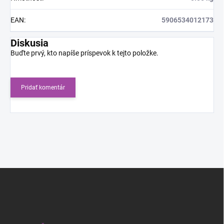
EAN
:
5906534012173
Diskusia
Buďte prvý, kto napíše príspevok k tejto položke.
Pridať komentár
Z
á
p
ä
t