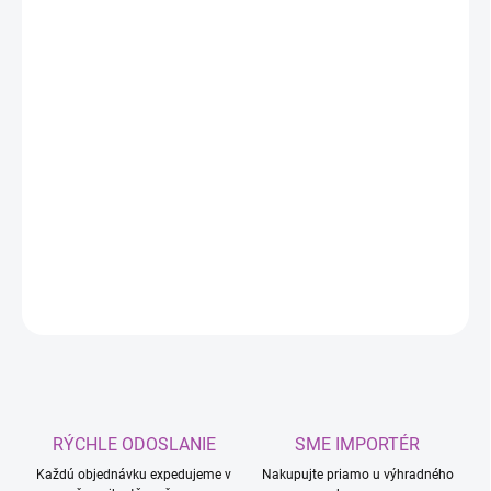
cena:
MÔŽEME
DORUČIŤ DO:
11.8.2026
MOŽNOSTI
DORUČENIA
−
+
Pridať do košíka
Osviežovač vzduchu v náplni do sklenenej fľaše
DETAILNÉ INFORMÁCIE
OPÝTAŤ SA
RÝCHLE ODOSLANIE
SME IMPORTÉR
Každú objednávku expedujeme v
Nakupujte priamo u výhradného