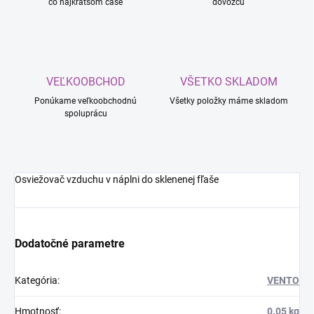
čo najkratšom čase
dovozcu
VEĽKOOBCHOD
VŠETKO SKLADOM
Ponúkame veľkoobchodnú
Všetky položky máme skladom
spoluprácu
Osviežovač vzduchu v náplni do sklenenej fľaše
Dodatočné parametre
Kategória
:
VENTO
Hmotnosť
:
0.05 kg