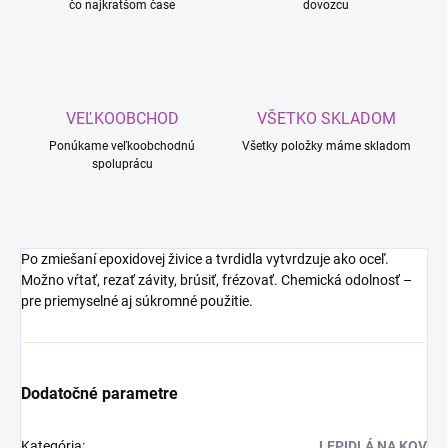
čo najkratšom čase
dovozcu
VEĽKOOBCHOD
VŠETKO SKLADOM
Ponúkame veľkoobchodnú
Všetky položky máme skladom
spoluprácu
Po zmiešaní epoxidovej živice a tvrdidla vytvrdzuje ako oceľ.
Možno vŕtať, rezať závity, brúsiť, frézovať. Chemická odolnosť –
pre priemyselné aj súkromné ​​použitie.
Dodatočné parametre
Kategória
:
LEPIDLÁ NA KOV