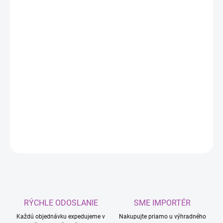
DORUČIŤ DO:
11.8.2026
MOŽNOSTI
DORUČENIA
−
+
Pridať do košíka
Epoxidové lepidlo na lepenie kovov s priemyselnou
pevnosťou. Zváranie za studena.
DETAILNÉ INFORMÁCIE
OPÝTAŤ SA
RÝCHLE ODOSLANIE
SME IMPORTÉR
Každú objednávku expedujeme v
Nakupujte priamo u výhradného