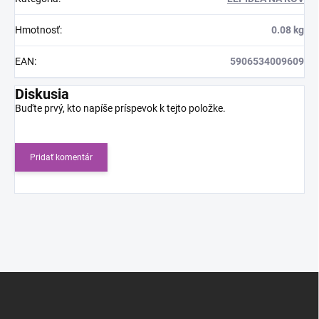
Hmotnosť
:
0.08 kg
EAN
:
5906534009609
Diskusia
Buďte prvý, kto napíše príspevok k tejto položke.
Pridať komentár
Z
á
p