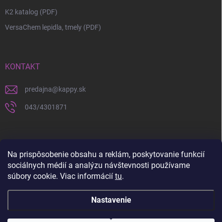
K2 katalog (PDF)
VersaChem lepidla, tmely (PDF)
KONTAKT
predajna
@
kappy.sk
043/4301871
Na prispôsobenie obsahu a reklám, poskytovanie funkcií
sociálnych médií a analýzu návštevnosti používame
súbory cookie. Viac informácií
tu
.
Nastavenie
Copyright 2026
KAPPY.sk
. Všetky práva vyhradené.
Upraviť nastavenie