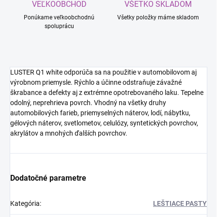
VEĽKOOBCHOD
VŠETKO SKLADOM
Ponúkame veľkoobchodnú
Všetky položky máme skladom
spoluprácu
LUSTER Q1 white o
dporúča sa na použitie v automobilovom aj
výrobnom priemysle. Rýchlo a účinne odstraňuje závažné
škrabance a defekty aj z extrémne opotrebovaného laku. Tepelne
odolný, neprehrieva povrch. Vhodný na všetky druhy
automobilových farieb, priemyselných náterov, lodí, nábytku,
gélových náterov, svetlometov, celulózy, syntetických povrchov,
akrylátov a mnohých ďalších povrchov.
Dodatočné parametre
Kategória
:
LEŠTIACE PASTY