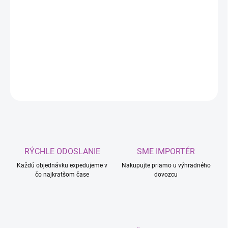
−
+
Pridať do košíka
K2 LUSTER Q1 WHITE 250g
je pasta na strojové leštenie laku a
mnohých ďalších povrchov. odstraňovač škrabancov.
DETAILNÉ INFORMÁCIE
OPÝTAŤ SA
RÝCHLE ODOSLANIE
SME IMPORTÉR
Každú objednávku expedujeme v
Nakupujte priamo u výhradného
čo najkratšom čase
dovozcu