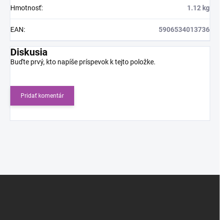
Hmotnosť
:
1.12 kg
EAN
:
5906534013736
Diskusia
Buďte prvý, kto napíše príspevok k tejto položke.
Pridať komentár
Z
á
p
ä