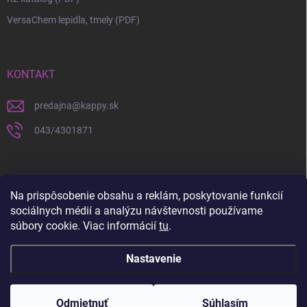
VersaChem lepidla, tmely (PDF)
KONTAKT
predajna
@
kappy.sk
043/4301871
Na prispôsobenie obsahu a reklám, poskytovanie funkcií
sociálnych médií a analýzu návštevnosti používame
súbory cookie. Viac informácií
tu
.
Nastavenie
Copyright 2026
KAPPY.sk
. Všetky práva vyhradené.
Upraviť nastavenie
cookies
Odmietnuť
Súhlasím