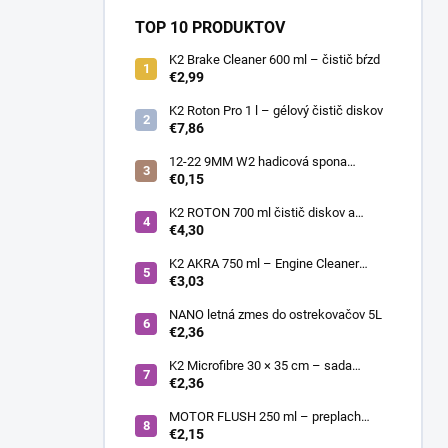
TOP 10 PRODUKTOV
K2 Brake Cleaner 600 ml – čistič bŕzd
€2,99
K2 Roton Pro 1 l – gélový čistič diskov
€7,86
12-22 9MM W2 hadicová spona
nerezová
€0,15
K2 ROTON 700 ml čistič diskov a
deionizér
€4,30
K2 AKRA 750 ml – Engine Cleaner
(čistič motora)
€3,03
NANO letná zmes do ostrekovačov 5L
€2,36
K2 Microfibre 30 × 35 cm – sada
mikrovláknových utierok 4 ks
€2,36
MOTOR FLUSH 250 ml – preplach
motora
€2,15