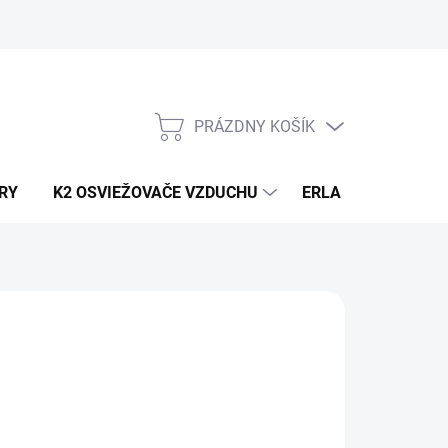
PRÁZDNY KOŠÍK
NÁKUPNÝ
KOŠÍK
RY
K2 OSVIEŽOVAČE VZDUCHU
ERLA HORECA A D
2,21
/ ks
80 bez DPH
otková
LADOM