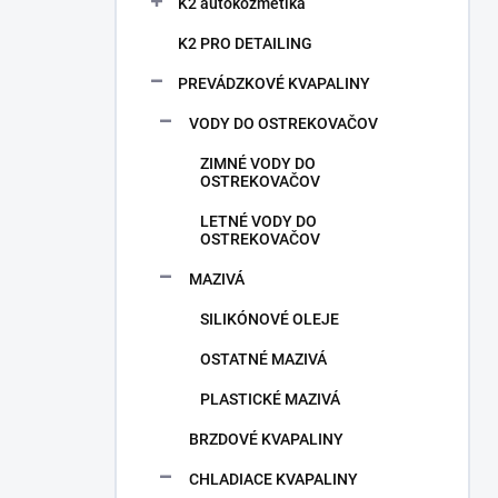
n
K2 autokozmetika
e
K2 PRO DETAILING
l
PREVÁDZKOVÉ KVAPALINY
VODY DO OSTREKOVAČOV
ZIMNÉ VODY DO
OSTREKOVAČOV
LETNÉ VODY DO
OSTREKOVAČOV
MAZIVÁ
SILIKÓNOVÉ OLEJE
OSTATNÉ MAZIVÁ
PLASTICKÉ MAZIVÁ
BRZDOVÉ KVAPALINY
CHLADIACE KVAPALINY