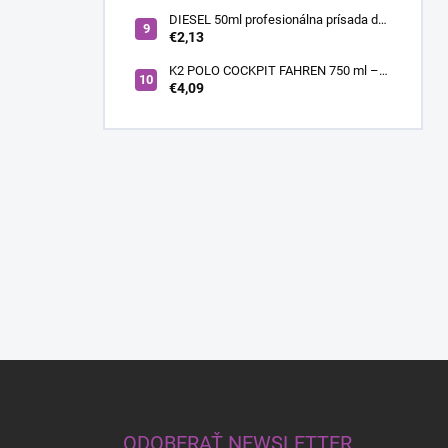
DIESEL 50ml profesionálna prísada do
nafty
€2,13
K2 POLO COCKPIT FAHREN 750 ml –
Lesklý sprej na palubnú dosku a plasty
€4,09
s vôňou FAHREN
Z
á
p
ä
ODOBERAŤ NEWSLETTER