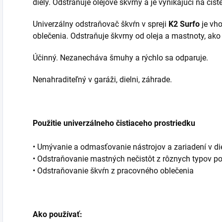
diely. Odstraňuje olejové škvrny a je vynikajúci na čis
Univerzálny odstraňovač škvŕn v spreji
K2 Surfo
je vh
oblečenia. Odstraňuje škvrny od oleja a mastnoty, ako a
Účinný. Nezanecháva šmuhy a rýchlo sa odparuje.
Nenahraditeľný v garáži, dielni, záhrade.
Použitie univerzálneho čistiaceho prostriedku
• Umývanie a odmasťovanie nástrojov a zariadení v diel
• Odstraňovanie mastných nečistôt z rôznych typov pov
• Odstraňovanie škvŕn z pracovného oblečenia
Ako používať: