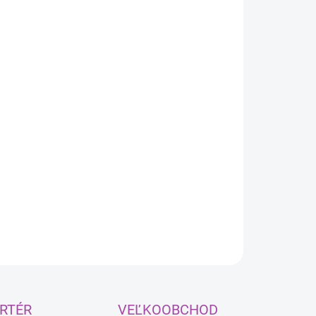
:
EME DORUČIŤ
8.2026
NOSTI
UČENIA
−
+
Pridať do košíka
urfo
Univerzálny čistič
750ml je profesionálny čistiaci
triedok na mastné škvrny nachádzajúce sa v garážach,
ňach, záhradách a domácnostiach.
ILNÉ INFORMÁCIE
OPÝTAŤ SA
RTÉR
VEĽKOOBCHOD