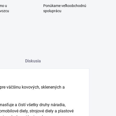
mo u
Ponúkame veľkoobchodnú
vozcu
spoluprácu
Diskusia
 pre väčšinu kovových, sklenených a
sťuje a čistí všetky druhy náradia,
mobilové diely, strojové diely a plastové