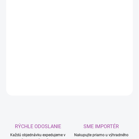
DORUČIŤ DO:
11.8.2026
MOŽNOSTI
DORUČENIA
−
+
Pridať do košíka
Tekutý silikón
FLOWABLE SILOCON
dokonale opravuje tesnenia
dverí a okien a rámy okien.
DETAILNÉ INFORMÁCIE
OPÝTAŤ SA
RÝCHLE ODOSLANIE
SME IMPORTÉR
Každú objednávku expedujeme v
Nakupujte priamo u výhradného