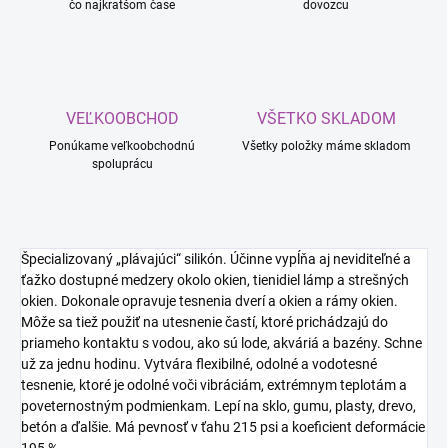
čo najkratšom čase
dovozcu
VEĽKOOBCHOD
VŠETKO SKLADOM
Ponúkame veľkoobchodnú
Všetky položky máme skladom
spoluprácu
Špecializovaný „plávajúci“ silikón. Účinne vypĺňa aj neviditeľné a
ťažko dostupné medzery okolo okien, tienidiel lámp a strešných
okien. Dokonale opravuje tesnenia dverí a okien a rámy okien.
Môže sa tiež použiť na utesnenie častí, ktoré prichádzajú do
priameho kontaktu s vodou, ako sú lode, akváriá a bazény. Schne
už za jednu hodinu. Vytvára flexibilné, odolné a vodotesné
tesnenie, ktoré je odolné voči vibráciám, extrémnym teplotám a
poveternostným podmienkam. Lepí na sklo, gumu, plasty, drevo,
betón a ďalšie. Má pevnosť v ťahu 215 psi a koeficient deformácie