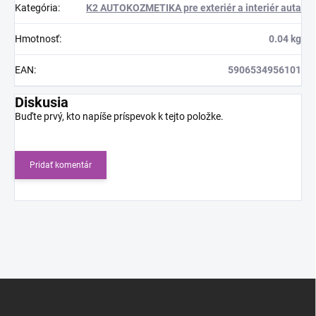
Kategória
:
K2 AUTOKOZMETIKA pre exteriér a interiér auta
Hmotnosť
:
0.04 kg
EAN
:
5906534956101
Diskusia
Buďte prvý, kto napíše príspevok k tejto položke.
Pridať komentár
Z
á