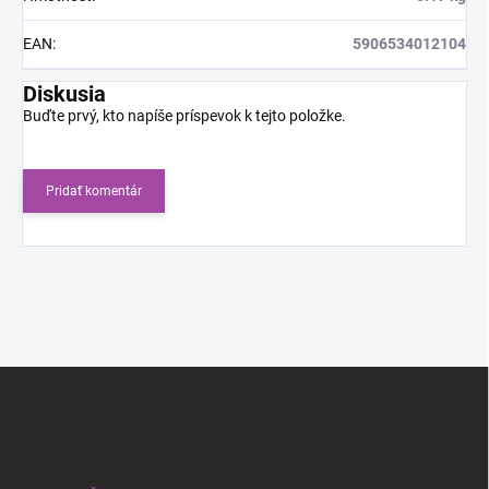
EAN
:
5906534012104
Diskusia
Buďte prvý, kto napíše príspevok k tejto položke.
Pridať komentár
Z
á
p
ä
t