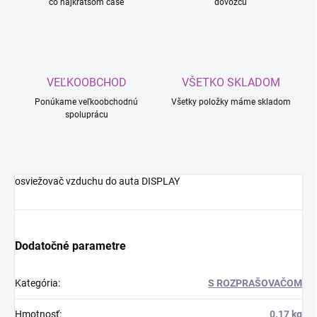
čo najkratšom čase
dovozcu
VEĽKOOBCHOD
VŠETKO SKLADOM
Ponúkame veľkoobchodnú
Všetky položky máme skladom
spoluprácu
osviežovač vzduchu do auta DISPLAY
Dodatočné parametre
Kategória
:
S ROZPRAŠOVAČOM
Hmotnosť
:
0.17 kg