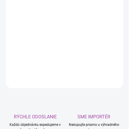
cena:
MÔŽEME
DORUČIŤ DO:
10.8.2026
MOŽNOSTI
DORUČENIA
−
+
Pridať do košíka
osviežovač vzduchu do auta DISPLAY
DETAILNÉ INFORMÁCIE
OPÝTAŤ SA
RÝCHLE ODOSLANIE
SME IMPORTÉR
Každú objednávku expedujeme v
Nakupujte priamo u výhradného