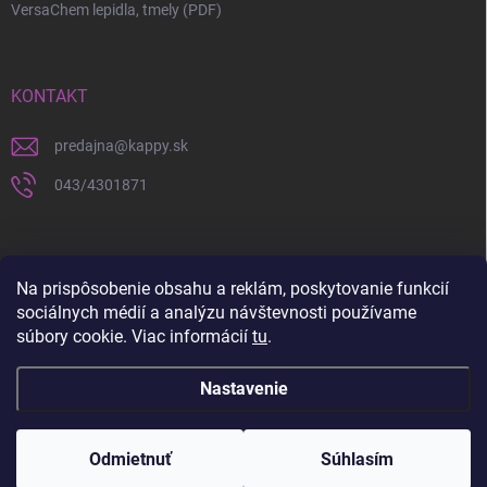
VersaChem lepidla, tmely (PDF)
KONTAKT
predajna
@
kappy.sk
043/4301871
Na prispôsobenie obsahu a reklám, poskytovanie funkcií
sociálnych médií a analýzu návštevnosti používame
súbory cookie. Viac informácií
tu
.
Nastavenie
Copyright 2026
KAPPY.sk
. Všetky práva vyhradené.
Upraviť nastavenie
cookies
Odmietnuť
Súhlasím
Vytvoril Shoptet
a
WEBHUT.sk