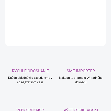
−
+
Pridať do košíka
Brúsny kotúč 150 na fóliu 6+1 150
DETAILNÉ INFORMÁCIE
OPÝTAŤ SA
RÝCHLE ODOSLANIE
SME IMPORTÉR
Každú objednávku expedujeme v
Nakupujte priamo u výhradného
čo najkratšom čase
dovozcu
VEĽKOOBCHOD
VŠETKO SKLADOM