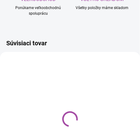
Ponúkame veľkoobchodnú
Všetky položky máme skladom
spoluprácu
Súvisiaci tovar
SKLADOM
SKLADOM
SITKO NA FARBU 125
SITKO NA FARBU 190
€0,07
€0,07
Do košíka
Do košíka