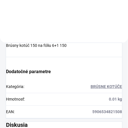
Sitko na farbu 125
Sitko na farbu 190
Brúsny kotúč 150 na fóliu 6+1 150
Dodatočné parametre
Kategória
:
BRÚSNE KOTÚČE
Hmotnosť
:
0.01 kg
EAN
:
5906534821508
Diskusia