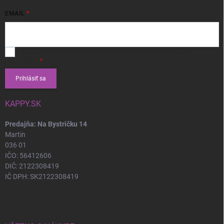
EMAIL
Vložením e-mailu súhlasíte s
podmienkami ochrany osobných
údajov
Prihlásiť sa
KAPPY.SK
Predajňa: Na Bystričku 14
Martin
036 01
IČO: 56412606
DIČ: 2122308419
IČ DPH: SK2122308419