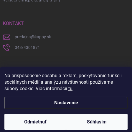
VersaChem lepidla, tmely (PDF)
KONTAKT
predajna
@
kappy.sk
043/4301871
Na prispôsobenie obsahu a reklám, poskytovanie funkcií
sociálnych médií a analýzu návštevnosti používame
súbory cookie. Viac informácií
tu
.
Nastavenie
Copyright 2026
KAPPY.sk
. Všetky práva vyhradené.
Upraviť nastavenie
cookies
Odmietnuť
Súhlasím
Vytvoril Shoptet
a
WEBHUT.sk