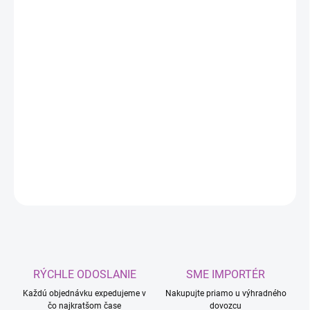
MÔŽEME
DORUČIŤ DO:
10.8.2026
MOŽNOSTI
DORUČENIA
−
+
Pridať do košíka
Hadicové spony z nehrdzavejúcej ocele
DETAILNÉ INFORMÁCIE
OPÝTAŤ SA
RÝCHLE ODOSLANIE
SME IMPORTÉR
Každú objednávku expedujeme v
Nakupujte priamo u výhradného
čo najkratšom čase
dovozcu