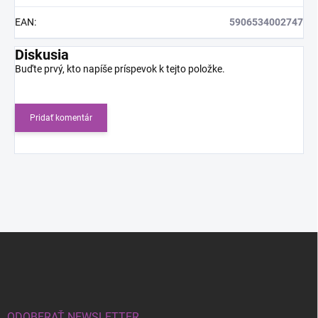
EAN
:
5906534002747
Diskusia
Buďte prvý, kto napíše príspevok k tejto položke.
Pridať komentár
Z
á
p
ä
t
i
ODOBERAŤ NEWSLETTER